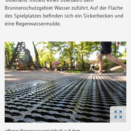
Brunnenschutzgebiet Wasser zuführt. Auf der Fläche
des Spielplatzes befinden sich ein Sickerbecken und
eine Regenwassermulde.
offener Regenwasserrückhalt auf dem
Wa