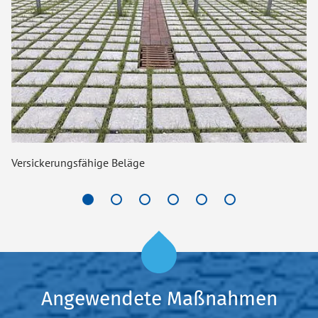
Versickerungsfähige Beläge
Ab
Angewendete Maßnahmen