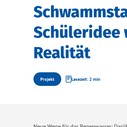
Schwammsta
Schüleridee 
Realität
Projekt
Lesezeit: 2 min
Neue Wege für das Regenwasser: Darübe