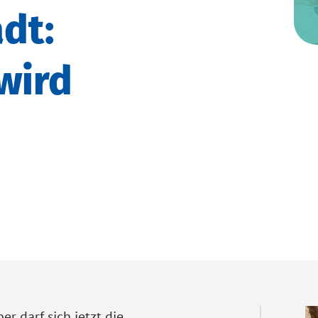
dt:
wird
r darf sich jetzt die